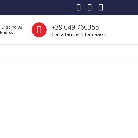
Call us
+39 049 760355
 Crispino 88
- Padova
Contattaci per Informazioni