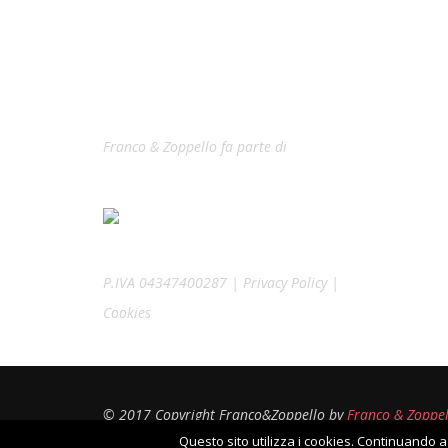
Franco & Zoppello fa parte di
P.IVA 04347400287 | Privacy Policy |
Cookies
© 2017 Copyright Franco&Zoppello by
Franco & Zoppell
Questo sito utilizza i cookies. Continuando a 