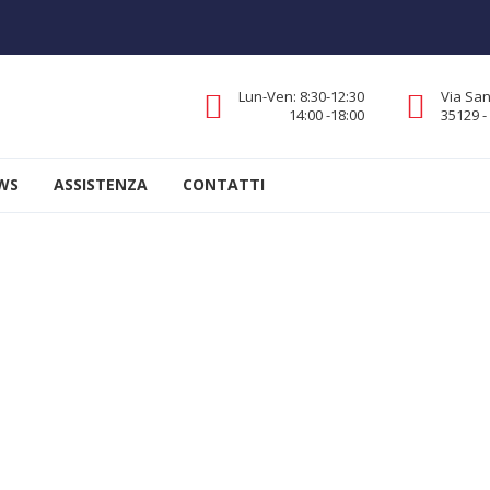
Lun-Ven: 8:30-12:30
Via San
14:00 -18:00
35129 
WS
ASSISTENZA
CONTATTI