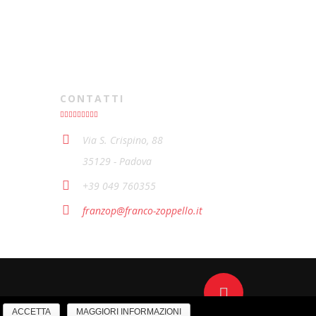
CONTATTI
Via S. Crispino, 88
35129 - Padova
+39 049 760355
franzop@franco-zoppello.it
Scroll to top
ACCETTA
MAGGIORI INFORMAZIONI