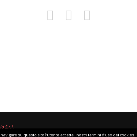
o S.r.l.
navigare su questo sito l'utente accetta i nostri termini d'uso dei cookies.