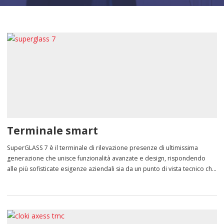
Terminale smart
SuperGLASS 7 è il terminale di rilevazione presenze di ultimissima
generazione che unisce funzionalità avanzate e design, rispondendo
alle più sofisticate esigenze aziendali sia da un punto di vista tecnico che
estetico. Fornito con un’applicazione di rilevazione presenze e controllo
accessi integrata SuperGLASS 7 è un dispositivo pronto all’uso,
configurabile via web da un qualsiasi browser. […]