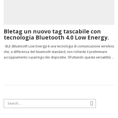
Bletag un nuovo tag tascabile con
tecnologia Bluetooth 4.0 Low Energy.
BLE (Bluetooth Low Energy) è una tecnologia di comunicazione wireless
che, a differenza del bluetooth standard, non richiede il preliminare
accoppiamento («pairing») dei dispositivi. Sfruttando questa versatilità e
flessibilità abbiamo sviluppato un tag innovativo per la rilevazione
presenze e il controllo accessi a mani libere, ma adatto anche a
tracciare la posizione di persone […]
Search for:
Search