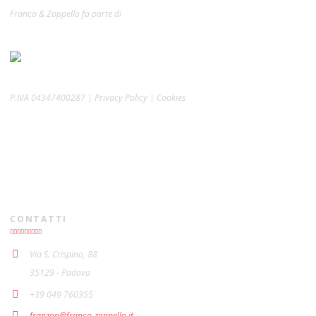
Franco & Zoppello fa parte di
P.IVA 04347400287 | Privacy Policy | Cookies
CONTATTI
Via S. Crispino, 88
35129 - Padova
+39 049 760355
franzop@franco-zoppello.it