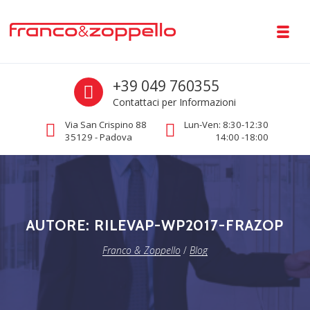
Skip to navigation
Skip to content
Toggl
Franco & Zoppello
Call us
+39 049 760355
Rilevazione presenze e orologi di precisione industriale
Contattaci per Informazioni
Via San Crispino 88
Lun-Ven: 8:30-12:30
35129 - Padova
14:00 -18:00
AUTORE:
RILEVAP-WP2017-FRAZOP
Franco & Zoppello
/
Blog