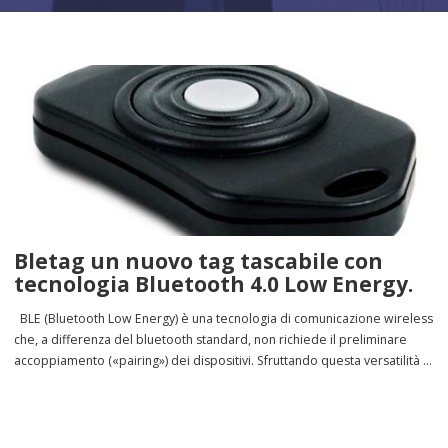
Bletag un nuovo tag tascabile con
tecnologia Bluetooth 4.0 Low Energy.
BLE (Bluetooth Low Energy) è una tecnologia di comunicazione wireless
che, a differenza del bluetooth standard, non richiede il preliminare
accoppiamento («pairing») dei dispositivi. Sfruttando questa versatilità e
flessibilità abbiamo sviluppato un tag innovativo per la rilevazione
presenze e il controllo accessi a mani libere, ma adatto anche a
tracciare la posizione di persone […]